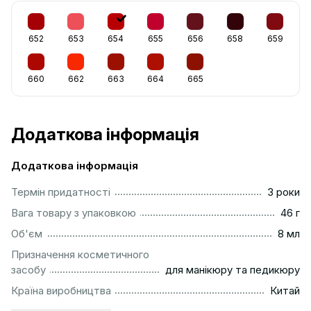
652
653
654
655
656
658
659
660
662
663
664
665
Додаткова інформація
Додаткова інформація
...............................................................................................
Термін придатності
3 роки
...................................................................................................
Вага товару з упаковкою
46 г
..................................................................................................
Об'єм
8 мл
Призначення косметичного
..........................................................
засобу
для манікюру та педикюру
................................................................................................
Країна виробництва
Китай