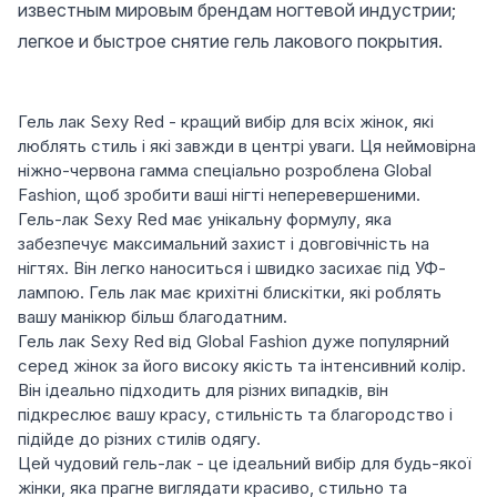
известным мировым брендам ногтевой индустрии;
легкое и быстрое снятие гель лакового покрытия.
Гель лак Sexy Red - кращий вибір для всіх жінок, які
люблять стиль і які завжди в центрі уваги. Ця неймовірна
ніжно-червона гамма спеціально розроблена Global
Fashion, щоб зробити ваші нігті неперевершеними.
Гель-лак Sexy Red має унікальну формулу, яка
забезпечує максимальний захист і довговічність на
нігтях. Він легко наноситься і швидко засихає під УФ-
лампою. Гель лак має крихітні блискітки, які роблять
вашу манікюр більш благодатним.
Гель лак Sexy Red від Global Fashion дуже популярний
серед жінок за його високу якість та інтенсивний колір.
Він ідеально підходить для різних випадків, він
підкреслює вашу красу, стильність та благородство і
підійде до різних стилів одягу.
Цей чудовий гель-лак - це ідеальний вибір для будь-якої
жінки, яка прагне виглядати красиво, стильно та