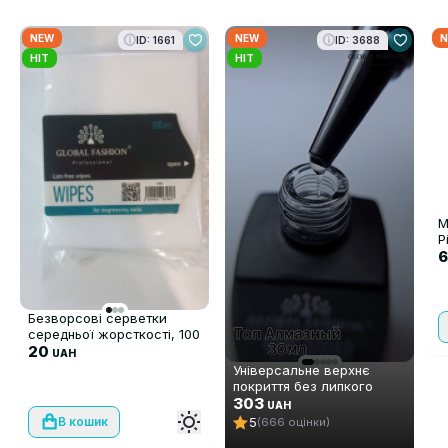
NEW
NEW
N
ID: 1661
ID: 3688
HIT
HIT
М
P
6
Безворсові серветки
середньої жорсткості, 100
шт
20
UAH
Універсальне верхнє
покриття без липкого
шару Global Fashion TOP-
303
UAH
Алмазний (топ/фініш), 30
5
В кошик
(666 оцінки)
мл