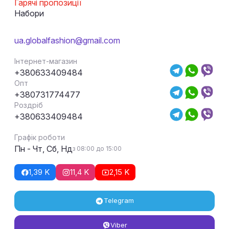
Гарячі пропозиції
Набори
ua.globalfashion@gmail.com
Інтернет-магазин
+380633409484
Опт
+380731774477
Роздріб
+380633409484
Графік роботи
Пн - Чт, Сб, Нд
з 08:00 до 15:00
1,39 K
11,4 K
2,15 K
Telegram
Viber