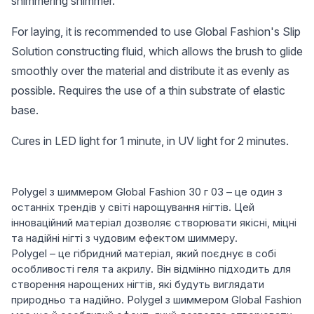
shimmering shimmer.
For laying, it is recommended to use Global Fashion's Slip
Solution constructing fluid, which allows the brush to glide
smoothly over the material and distribute it as evenly as
possible. Requires the use of a thin substrate of elastic
base.
Cures in LED light for 1 minute, in UV light for 2 minutes.
Polygel з шиммером Global Fashion 30 г 03 – це один з
останніх трендів у світі нарощування нігтів. Цей
інноваційний матеріал дозволяє створювати якісні, міцні
та надійні нігті з чудовим ефектом шиммеру.
Polygel – це гібридний матеріал, який поєднує в собі
особливості геля та акрилу. Він відмінно підходить для
створення нарощених нігтів, які будуть виглядати
природньо та надійно. Polygel з шиммером Global Fashion