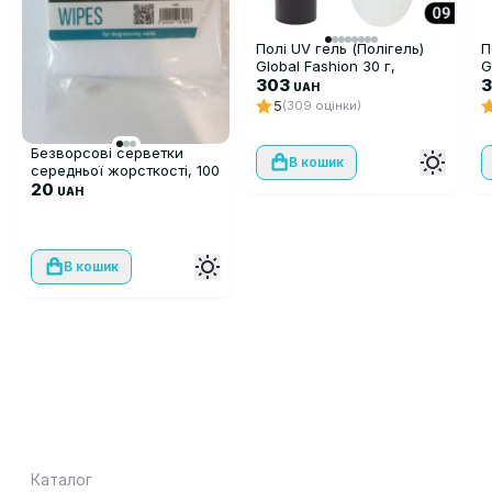
Полі UV гель (Полігель)
П
Global Fashion 30 г,
G
прозорий 09
303
UAH
5
(309 оцінки)
Безворсові серветки
В кошик
середньої жорсткості, 100
шт
20
UAH
В кошик
Каталог