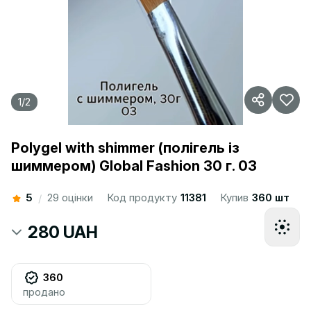
1
/
2
Polygel with shimmer (полігель із
шиммером) Global Fashion 30 г. 03
5
29 оцінки
Код продукту
11381
Купив
360 шт
/
280 UAH
360
продано