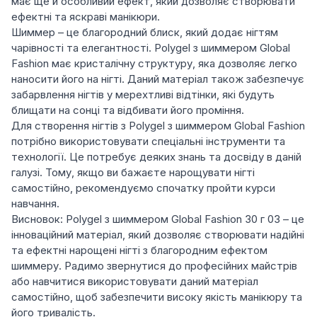
має ще й особливий ефект, який дозволяє створювати
ефектні та яскраві манікюри.
Шиммер – це благородний блиск, який додає нігтям
чарівності та елегантності. Polygel з шиммером Global
Fashion має кристалічну структуру, яка дозволяє легко
наносити його на нігті. Даний матеріал також забезпечує
забарвлення нігтів у мерехтливі відтінки, які будуть
блищати на сонці та відбивати його проміння.
Для створення нігтів з Polygel з шиммером Global Fashion
потрібно використовувати спеціальні інструменти та
технології. Це потребує деяких знань та досвіду в даній
галузі. Тому, якщо ви бажаєте нарощувати нігті
самостійно, рекомендуємо спочатку пройти курси
навчання.
Висновок: Polygel з шиммером Global Fashion 30 г 03 – це
інноваційний матеріал, який дозволяє створювати надійні
та ефектні нарощені нігті з благородним ефектом
шиммеру. Радимо звернутися до професійних майстрів
або навчитися використовувати даний матеріал
самостійно, щоб забезпечити високу якість манікюру та
його тривалість.