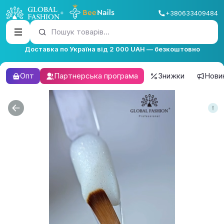
+380633409484
Пошук товарів...
Доставка по Україна від 2 000 UAH — безкоштовно
Опт
Партнерська програма
Знижки
Нови