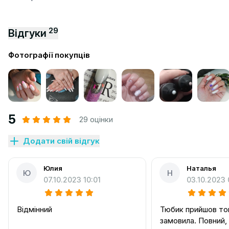
29
Відгуки
Фотографії покупців
5
29 оцінки
Додати свій відгук
Юлия
Наталья
Ю
Н
07.10.2023 10:01
03.10.2023 
Відмінний
Тюбик прийшов то
замовила. Повний,