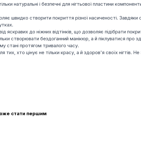
ьки натуральні і безпечні для нігтьової пластини компоненти
оляє швидко створити покриття різної насиченості. Завдяки сп
утках.
ід яскравих до ніжних відтінків, що дозволяє підібрати покри
ки створювати бездоганний манікюр, а й піклуватися про здор
ому стані протягом тривалого часу.
 тих, хто цінує не тільки красу, а й здоров'я своїх нігтів. Н
 може стати першим