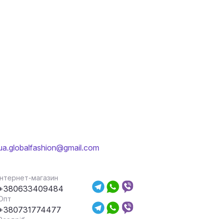
ua.globalfashion@gmail.com
Інтернет-магазин
+380633409484
Опт
+380731774477