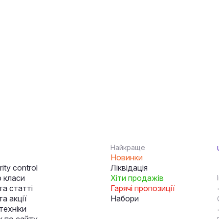
Найкраще
Новинки
ity control
Ліквідація
 класи
Хіти продажів
та статті
Гарячі пропозиції
а акції
Набори
техніки