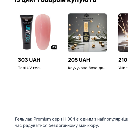
303 UAH
205 UAH
210
Полі UV гель
Каучукова база для
Унів
(Полігель) Global
гель-лаку Global
верх
Fashion 05, 30 г
Fashion, Strong Long
липк
Lasting Base Coat, 12
Fash
мл
Diamo
фініш
Гель лак Premium серії H 004 є одним з найпопулярніши
час радуватися бездоганному манікюру.