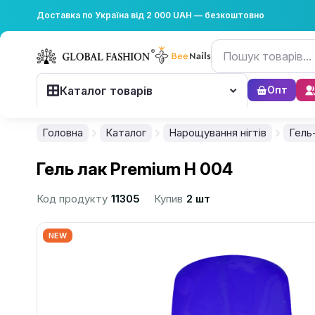
Доставка по Україна від 2 000 UAH — безкоштовно
Каталог товарів
Опт
Головна
Каталог
Нарощування нігтів
Гель
Гель лак Premium H 004
Код продукту
11305
Купив
2 шт
NEW
................................................................................................................
................................................................................................................
................................................................................................................