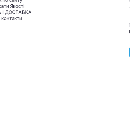
к по сайту
кати Якості
 І ДОСТАВКА
і контакти