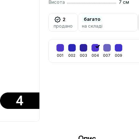
..............................................................................................
Висота
7 см
багато
2
продано
на складі
001
002
003
004
007
009
Опис