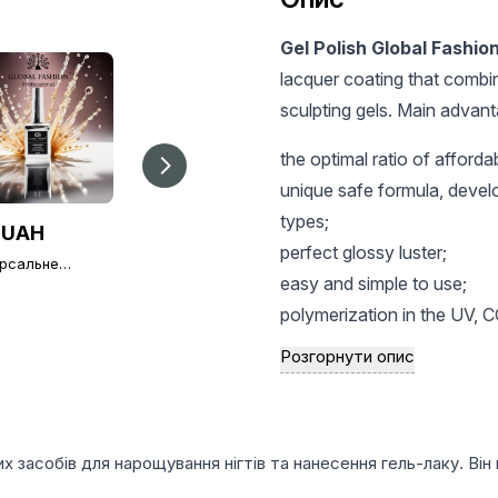
Gel Polish Global Fashio
lacquer coating that combin
sculpting gels. Main advant
the optimal ratio of afforda
unique safe formula, develop
types;
 UAH
100 UAH
65 UAH
perfect glossy luster;
ерсальне
Ультрабонд
Пігментна пудра
нє покриття без
(безкислотний
easy and simple to use;
ого шару Global
праймер) Ultrabond
polymerization in the UV, 
ion TOP-
Global Fashion, 15 мл
nd 15 мл (топ/
long-term preservation of a
)
Розгорнути опис
increased resistance to me
socks;
easy and fast removal of ge
х засобів для нарощування нігтів та нанесення гель-лаку. Він