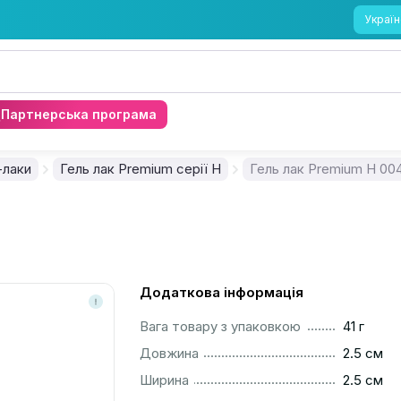
Україн
Партнерська програма
-лаки
Гель лак Premium серії H
Гель лак Premium H 00
Додаткова інформація
..............................................................................................
Вага товару з упаковкою
41 г
..............................................................................................
Довжина
2.5 см
..............................................................................................
Ширина
2.5 см