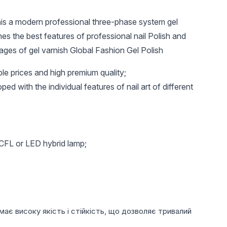
n
is a modern professional three-phase system gel
es the best features of professional nail Polish and
ages of gel varnish Global Fashion Gel Polish
ble prices and high premium quality;
ed with the individual features of nail art of different
32,4 UAH
110 UAH
105 
Магніт для гель-
Безкислотний
Арочні 
лаку Cateyes
праймер нового
форми 
покоління Primer Non
моделюв
CCFL or LED hybrid lamp;
Acid
120 шт
 bright and rich hue;
chanical damage and chipping scratches at all times
l varnish.
 має високу якість і стійкість, що дозволяє тривалий