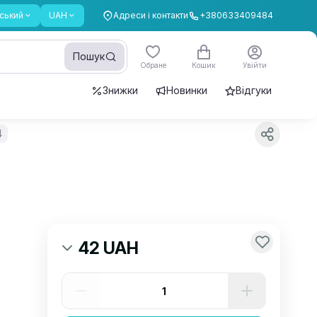
ський
UAH
Адреси і контакти
+380633409484
Пошук
Обране
Кошик
Увійти
Знижки
Новинки
Відгуки
4
42 UAH