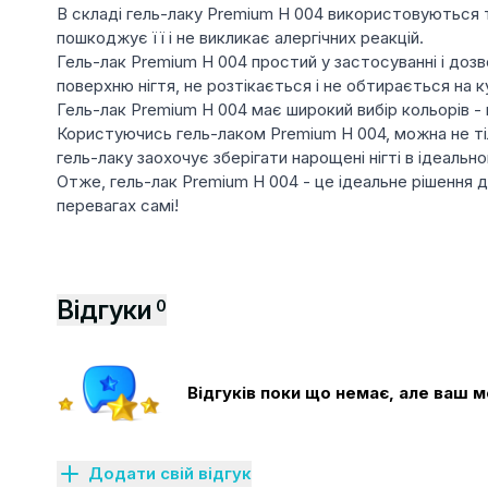
В складі гель-лаку Premium H 004 використовуються тіл
пошкоджує її і не викликає алергічних реакцій.
Гель-лак Premium H 004 простий у застосуванні і дозв
поверхню нігтя, не розтікається і не обтирається на к
Гель-лак Premium H 004 має широкий вибір кольорів - в
Користуючись гель-лаком Premium H 004, можна не тіль
гель-лаку заохочує зберігати нарощені нігті в ідеальн
Отже, гель-лак Premium H 004 - це ідеальне рішення для
перевагах самі!
Відгуки
0
Відгуків поки що немає, але ваш
Додати свій відгук