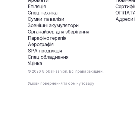
Аромати
Помічни
Епіляція
Сертифі
Спец техніка
ОПЛАТА
Сумки та валізи
Адреси 
Зовнішні акумулятори
Органайзер для зберігання
Парафінотерапія
Аерографія
SPA продукція
Спец обладнання
Уцінка
© 2026 GlobalFashion. Всі права захищені.
Умови повернення та обміну товару