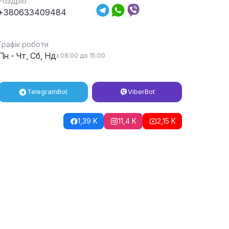
Роздріб
+380633409484
Графік роботи
Пн - Чт, Сб, Нд
з 08:00 до 15:00
Telegram
Bot
Viber
Bot
1,39 K
11,4 K
2,15 K