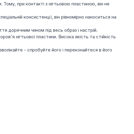
. Тому, при контакті з нігтьовою пластиною, він не
еціальній консистенції, він рівномірно наноситься на
ття доречним чином під весь образ і настрій.
ов'я нігтьової пластини. Висока якість та стійкість
е зволікайте - спробуйте його і переконайтеся в його