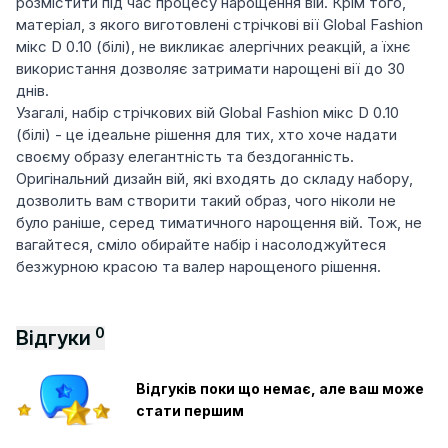
розмістити під час процесу нарощення вій. Крім того,
матеріал, з якого виготовлені стрічкові вії Global Fashion
мікс D 0.10 (білі), не викликає алергічних реакцій, а їхнє
використання дозволяє затримати нарощені вії до 30
днів.
Узагалі, набір стрічкових вій Global Fashion мікс D 0.10
(білі) - це ідеальне рішення для тих, хто хоче надати
своєму образу елегантність та бездоганність.
Оригінальний дизайн вій, які входять до складу набору,
дозволить вам створити такий образ, чого ніколи не
було раніше, серед тиматичного нарощення вій. Тож, не
вагайтеся, сміло обирайте набір і насолоджуйтеся
безжурною красою та валер нарощеного рішення.
0
Відгуки
Відгуків поки що немає, але ваш може
стати першим