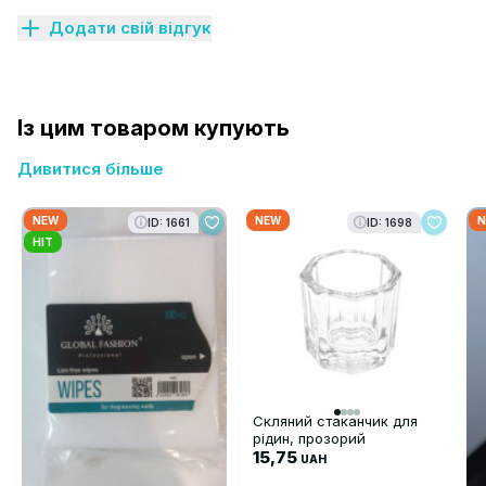
Додати свій відгук
Із цим товаром купують
Дивитися більше
NEW
NEW
N
ID: 1661
ID: 1698
HIT
Скляний стаканчик для
рідин, прозорий
15,75
UAH