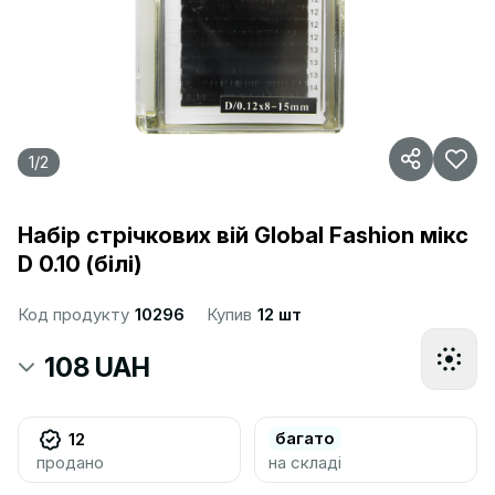
1
/
2
Набір стрічкових вій Global Fashion мікс
D 0.10 (білі)
Код продукту
10296
Купив
12 шт
108 UAH
багато
12
продано
на складі