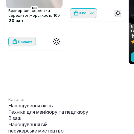
Безворсові серветки
В кошик
середньої жорсткості, 100
шт
20
UAH
Б
F
W
1
В кошик
Каталог
Нарощування нігтів
Техніка для манікюру та педикюру
Візаж
Нарощування вій
перукарське мистецтво