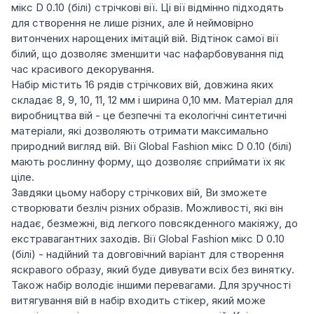
мікс D 0.10 (білі) стрічкові вії. Ці вії відмінно підходять
для створення не лише різних, але й неймовірно
витончених нарощених імітацій вій. Відтінок самої вії
білий, що дозволяє зменшити час нафарбовування під
час красивого декорування.
Набір містить 16 рядів стрічкових вій, довжина яких
складає 8, 9, 10, 11, 12 мм і ширина 0,10 мм. Матеріал для
виробництва вій - це безпечні та екологічні синтетичні
матеріали, які дозволяють отримати максимально
природний вигляд вій. Вії Global Fashion мікс D 0.10 (білі)
мають рослинну форму, що дозволяє сприймати їх як
ціле.
Завдяки цьому набору стрічкових вій, Ви зможете
створювати безліч різних образів. Можливості, які він
надає, безмежні, від легкого повсякденного макіяжу, до
екстравагантних заходів. Вії Global Fashion мікс D 0.10
(білі) - надійний та довговічний варіант для створення
яскравого образу, який буде дивувати всіх без винятку.
Також набір володіє іншими перевагами. Для зручності
витягування вій в набір входить стікер, який може