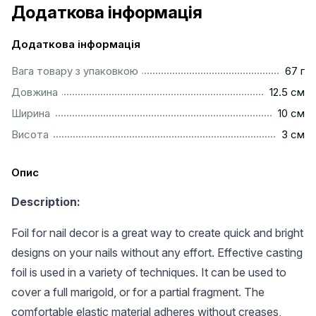
Додаткова інформація
Додаткова інформація
...................................................................................................
Вага товару з упаковкою
67 г
..............................................................................................
Довжина
12.5 см
.................................................................................................
Ширина
10 см
..................................................................................................
Висота
3 см
Опис
Description:
Foil for nail decor is a great way to create quick and bright
designs on your nails without any effort. Effective casting
foil is used in a variety of techniques. It can be used to
cover a full marigold, or for a partial fragment. The
comfortable elastic material adheres without creases,