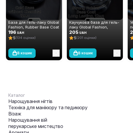
База для гель-лаку Global
Каучукова база для гель-
У
Fashion, Rubber Base Coat
лаку Global Fashion,
п
Without Chemicals 12 мл
196
Strong Long Lasting Base
205
ш
2
UAH
UAH
Coat, 12 мл
D
5
5
(134 оцінки)
(201 оцінки)
В кошик
В кошик
Каталог
Нарощування нігтів
Техніка для манікюру та педикюру
Візаж
Нарощування вій
перукарське мистецтво
Аромати