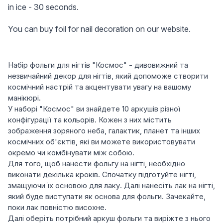
in ice - 30 seconds.
You can buy foil for nail decoration on our website.
Набір фольги для нігтів "Космос" - дивовижний та
незвичайний декор для нігтів, який допоможе створити
космічний настрій та акцентувати увагу на вашому
манікюрі.
У наборі "Космос" ви знайдете 10 аркушів різної
конфігурації та кольорів. Кожен з них містить
зображення зоряного неба, галактик, планет та інших
космічних об'єктів, які ви можете використовувати
окремо чи комбінувати між собою.
Для того, щоб нанести фольгу на нігті, необхідно
виконати декілька кроків. Спочатку підготуйте нігті,
змащуючи їх основою для лаку. Далі нанесіть лак на нігті,
який буде виступати як основа для фольги. Зачекайте,
поки лак повністю висохне.
Далі оберіть потрібний аркуш фольги та виріжте з нього