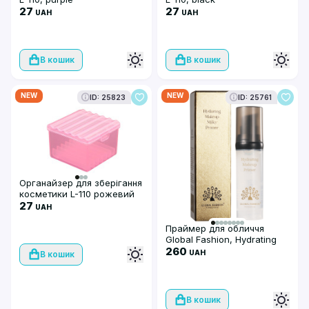
27
27
UAH
UAH
В кошик
В кошик
NEW
NEW
ID: 25823
ID: 25761
Органайзер для зберігання
косметики L-110 рожевий
27
UAH
Праймер для обличчя
Global Fashion, Hydrating
Makeup Primer Milk, GF
260
UAH
В кошик
2069, 40gr
В кошик