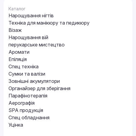
Каталог
Нарощування нігтів
Техніка для манікюру та педикюру
Візаж
Нарощування вій
перукарське мистецтво
Аромати
Епіляція
Спец техніка
Сумки та валізи
Зовнішні акумулятори
Органайзер для зберігання
Парафінотерапія
Аерографія
SPA продукція
Спец обладнання
Уцінка