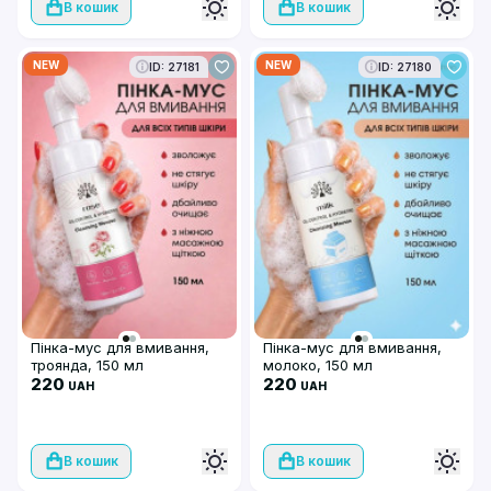
В кошик
В кошик
NEW
NEW
ID: 27181
ID: 27180
Пінка-мус для вмивання,
Пінка-мус для вмивання,
троянда, 150 мл
молоко, 150 мл
220
220
UAH
UAH
В кошик
В кошик