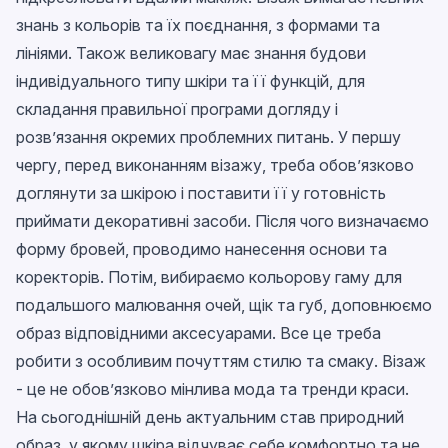
знань з кольорів та їх поєднання, з формами та
лініями. Також великовагу має знання будови
індивідуального типу шкіри та її функцій, для
складання правильної програми догляду і
розв’язання окремих проблемних питань. У першу
чергу, перед виконанням візажу, треба обов’язково
доглянути за шкірою і поставити її у готовність
приймати декоративні засоби. Після чого визначаємо
форму бровей, проводимо нанесення основи та
коректорів. Потім, вибираємо кольорову гаму для
подальшого малювання очей, щік та губ, доповнюємо
образ відповідними аксесуарами. Все це треба
робити з особливим почуттям стилю та смаку. Візаж
- це не обов’язково мінлива мода та тренди краси.
На сьогоднішній день актуальним став природний
образ, у якому шкіра відчуває себе комфортно та не