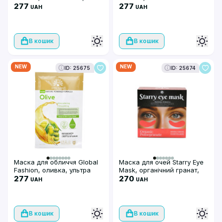
супер зволожуючий та
277
гранат, супер
277
UAH
UAH
балансуючий, 25 мл, 10 шт
зволожуючий та
наповнюючий, 25 мл, 10 шт
В кошик
В кошик
NEW
NEW
ID: 25675
ID: 25674
Маска для обличчя Global
Маска для очей Starry Eye
Fashion, оливка, ультра
Mask, органічний гранат,
заспокійлива та
277
натуральний прозорий
270
UAH
UAH
розгладжуюча, 25 мл, 10
колаген
шт
В кошик
В кошик