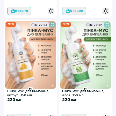
В кошик
В кошик
NEW
NEW
ID: 27183
ID: 27182
Пінка-мус для вмивання,
Пінка-мус для вмивання,
цитрус, 150 мл
алоє, 150 мл
220
220
UAH
UAH