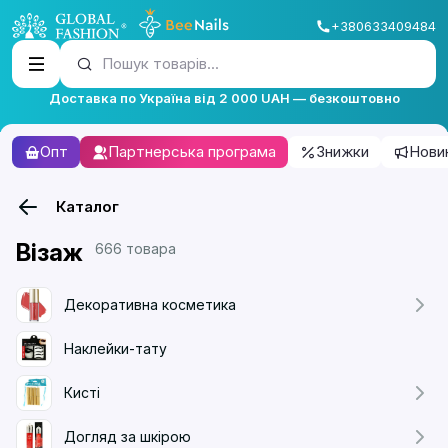
+380633409484
Пошук товарів...
Доставка по Україна від 2 000 UAH — безкоштовно
Опт
Партнерська програма
Знижки
Нови
Каталог
Візаж
666 товара
Декоративна косметика
Наклейки-тату
Кисті
Догляд за шкірою