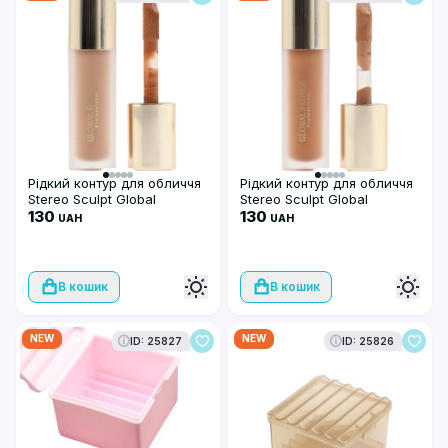
Рідкий контур для обличчя
Рідкий контур для обличчя
Stereo Sculpt Global
Stereo Sculpt Global
Fashion GF38020 #102
130
Fashion GF38020 #101
130
UAH
UAH
В кошик
В кошик
NEW
NEW
ID: 25827
ID: 25826