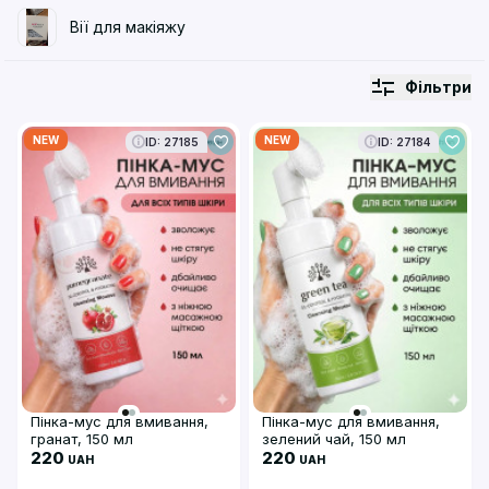
Вії для макіяжу
Фільтри
NEW
NEW
ID: 27185
ID: 27184
Пінка-мус для вмивання,
Пінка-мус для вмивання,
гранат, 150 мл
зелений чай, 150 мл
220
220
UAH
UAH