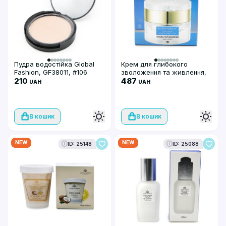
Пудра водостійка Global
Крем для глибокого
Fashion, GF38011, #106
зволоження та живлення,
210
Global Fashion, Deep
487
UAH
UAH
Hydration, Hyalouron
Plyglutamic acid, 50g
В кошик
В кошик
NEW
NEW
ID: 25148
ID: 25088