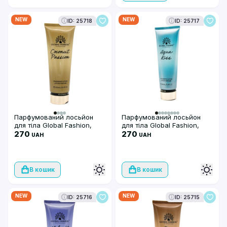
NEW
NEW
ID: 25718
ID: 25717
Парфумований лосьйон
Парфумований лосьйон
для тіла Global Fashion,
для тіла Global Fashion,
Coconut Passion, 250 мл
270
Aqua Kiss 250 ml
270
UAH
UAH
В кошик
В кошик
NEW
NEW
ID: 25716
ID: 25715