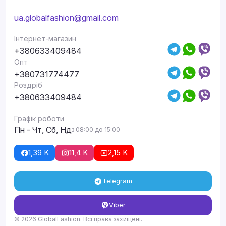
ua.globalfashion@gmail.com
Інтернет-магазин
+380633409484
Опт
+380731774477
Роздріб
+380633409484
Графік роботи
Пн - Чт, Сб, Нд
з 08:00 до 15:00
1,39 K
11,4 K
2,15 K
Telegram
Viber
© 2026 GlobalFashion. Всі права захищені.