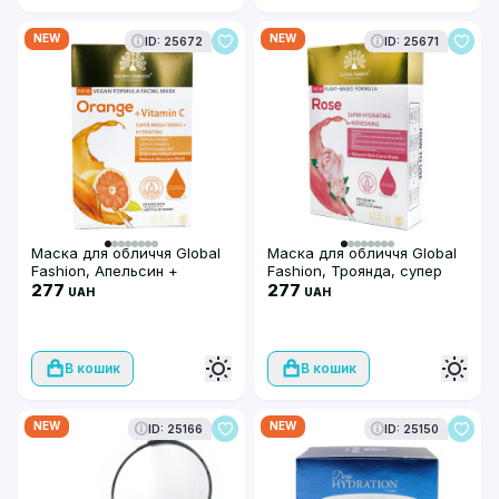
NEW
NEW
ID: 25672
ID: 25671
Маска для обличчя Global
Маска для обличчя Global
Fashion, Апельсин +
Fashion, Троянда, супер
вітамін С,
277
зволожуюча та
277
UAH
UAH
суперосвітлювальна та
освіжаюча, 25 мл, 10 шт
зволожуюча, 25 мл, 10 шт.
В кошик
В кошик
NEW
NEW
ID: 25166
ID: 25150