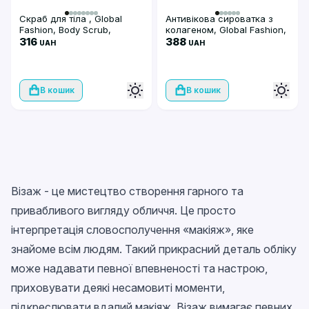
Скраб для тіла , Global
Антивікова сироватка з
Fashion, Body Scrub,
колагеном, Global Fashion,
Coconut Lemon, 300g
316
Collagen Anti-Aging Face
388
UAH
UAH
Serum, 50ml
В кошик
В кошик
Візаж - це мистецтво створення гарного та
привабливого вигляду обличчя. Це просто
інтерпретація словосполучення «макіяж», яке
знайоме всім людям. Такий прикрасний деталь обліку
може надавати певної впевненості та настрою,
приховувати деякі несамовиті моменти,
підкреслювати вдалий макіяж. Візаж вимагає певних