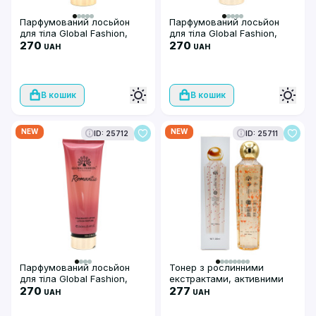
Парфумований лосьйон
Парфумований лосьйон
для тіла Global Fashion,
для тіла Global Fashion,
Rush, 250 мл
270
Very Sexy Nigh, 250 мл
270
UAH
UAH
В кошик
В кошик
NEW
NEW
ID: 25712
ID: 25711
Парфумований лосьйон
Тонер з рослинними
для тіла Global Fashion,
екстрактами, активними
Romantic 250 ml
270
пептидами, зволоження та
277
UAH
UAH
пружність Global Fashion,
Petal toner