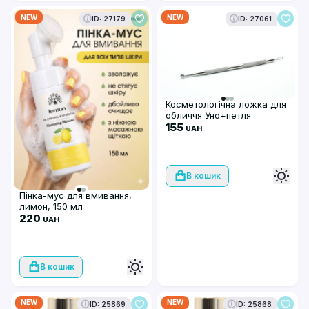
NEW
NEW
ID: 27179
ID: 27061
Косметологічна ложка для
обличчя Уно+петля
155
UAH
В кошик
Пінка-мус для вмивання,
лимон, 150 мл
220
UAH
В кошик
NEW
NEW
ID: 25869
ID: 25868