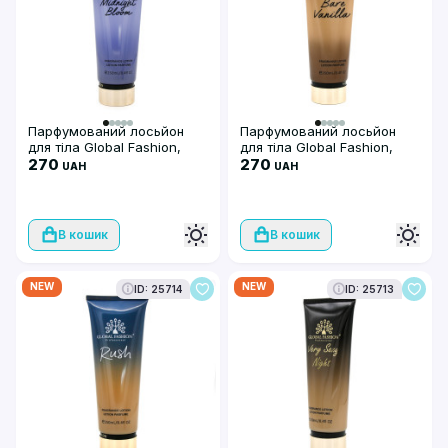
Парфумований лосьйон
Парфумований лосьйон
для тіла Global Fashion,
для тіла Global Fashion,
Midnight Bloom, 250 мл
270
Bare Vanilla 250 ml
270
UAH
UAH
В кошик
В кошик
NEW
NEW
ID: 25714
ID: 25713