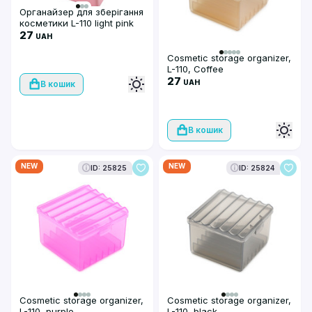
Органайзер для зберігання
косметики L-110 light pink
27
UAH
Cosmetic storage organizer,
L-110, Coffee
27
UAH
В кошик
В кошик
NEW
NEW
ID: 25825
ID: 25824
Cosmetic storage organizer,
Cosmetic storage organizer,
L-110, purple
L-110, black