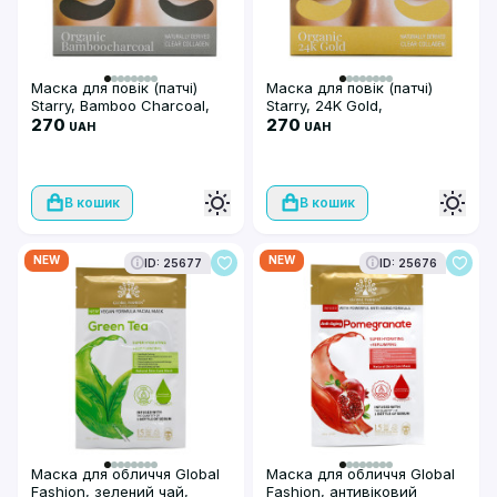
Маска для повік (патчі)
Маска для повік (патчі)
Starry, Bamboo Charcoal,
Starry, 24K Gold,
бамбукове вугілля,
270
натуральний прозорий
270
UAH
UAH
натуральний прозорий
колаген
колаген
В кошик
В кошик
NEW
NEW
ID: 25677
ID: 25676
Маска для обличчя Global
Маска для обличчя Global
Fashion, зелений чай,
Fashion, антивіковий