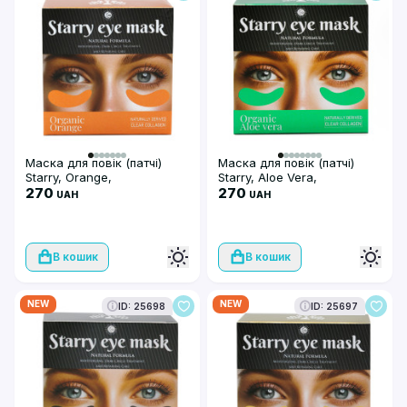
Маска для повік (патчі)
Маска для повік (патчі)
Starry, Orange,
Starry, Aloe Vera,
натуральний прозорий
270
натуральний прозорий
270
UAH
UAH
колаген
колаген
В кошик
В кошик
NEW
NEW
ID: 25698
ID: 25697