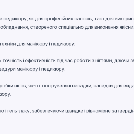
а педикюру, як для професійних салонів, так і для викор
р обладнання, створеного спеціально для виконання якісн
техніки для манікюру і педикюру:
ь точність і ефективність під час роботи з нігтями, даючи
оцедури манікюру і педикюру.
обробки нігтів, як-от полірувальні насадки, насадки для ви
кюру.
гелю і гель-лаку, забезпечуючи швидке і рівномірне затвер