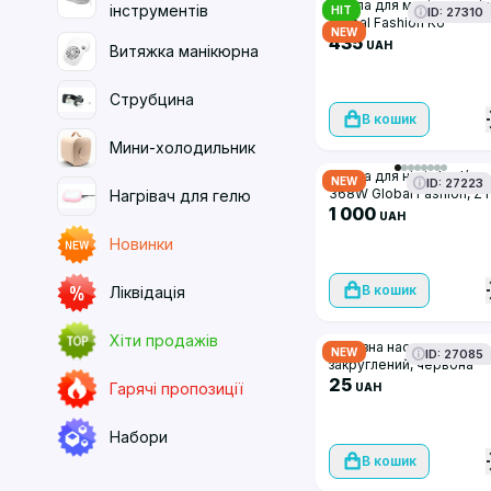
Лампа для манікюру мін
інструментів
HIT
ID: 27310
Global Fashion K6
NEW
акумуляторна біла
435
UAH
Витяжка манікюрна
Струбцина
В кошик
Мини-холодильник
Лампа для нігтів Led/uv
NEW
ID: 27223
368W Global Fashion, ZY
Нагрівач для гелю
D14, white
1 000
UAH
Новинки
В кошик
Ліквідація
Хіти продажів
Алмазна насадка конус
NEW
ID: 27085
закруглений, червона
насічка, 856/198/030R
25
Гарячі пропозиції
UAH
Набори
В кошик