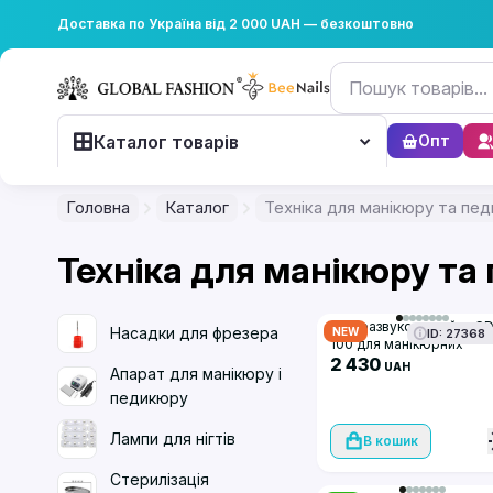
Доставка по Україна від 2 000 UAH — безкоштовно
Каталог товарів
Опт
Головна
Каталог
Техніка для манікюру та пе
Техніка для манікюру та
Безкоштовна доставка
Ультразвукова мийка C
Насадки для фрезера
NEW
ID: 27368
100 для манікюрних
інструментів 600 мл
2 430
UAH
Апарат для манікюру і
педикюру
Лампи для нігтів
В кошик
Стерилізація