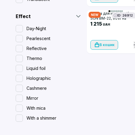
Лампа для нігтів Led/uv
NEW
Effect
ID: 26912
SUN BM-22, 90W на
акумуляторі
1 215
UAH
Day-Night
Pearlescent
В кошик
Reflective
Thermo
Liquid foil
Holographic
Cashmere
Mirror
With mica
With a shimmer
Spreading (wet)