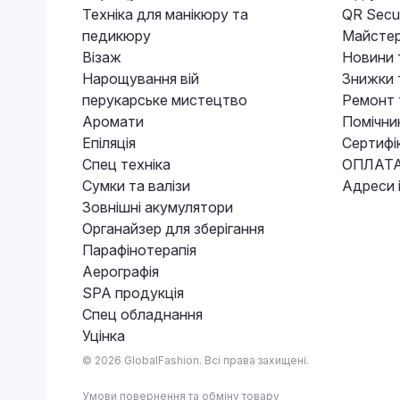
Техніка для манікюру та
QR Secur
педикюру
Майстер
Візаж
Новини 
Нарощування вій
Знижки т
перукарське мистецтво
Ремонт 
Аромати
Помічни
Епіляція
Сертифі
Спец техніка
ОПЛАТА
Сумки та валізи
Адреси 
Зовнішні акумулятори
Органайзер для зберігання
Парафінотерапія
Аерографія
SPA продукція
Спец обладнання
Уцінка
© 2026 GlobalFashion. Всі права захищені.
Умови повернення та обміну товару