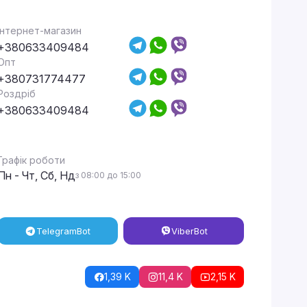
Інтернет-магазин
+380633409484
Опт
+380731774477
Роздріб
+380633409484
Графік роботи
Пн - Чт, Сб, Нд
з 08:00 до 15:00
Telegram
Bot
Viber
Bot
1,39 K
11,4 K
2,15 K