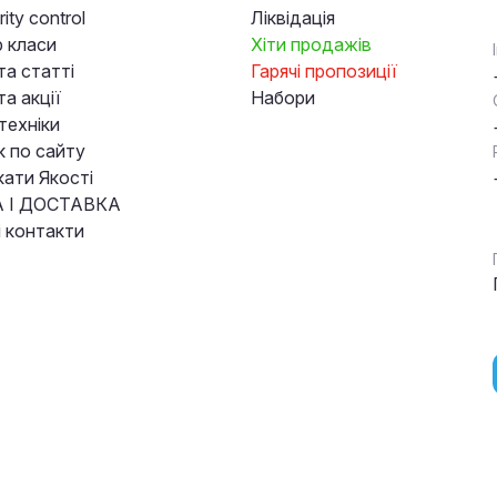
ity control
Ліквідація
 класи
Хіти продажів
та статті
Гарячі пропозиції
а акції
Набори
техніки
к по сайту
кати Якості
 І ДОСТАВКА
і контакти