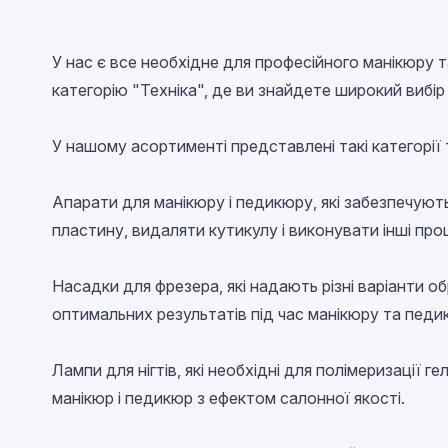
With flakes
Magnetic
У нас є все необхідне для професійного манікюру т
Glossy
категорію "Техніка"
, де ви знайдете широкий вибі
With confetti
Chameleon
У нашому асортименті представлені такі категорії 
Stained glass
Апарати для манікюру і педикюру
, які забезпечуют
Metallic
пластину, видаляти кутикулу і виконувати інші пр
Neon
Crackled
Насадки для фрезера
, які надають різні варіанти 
Snowflakes
оптимальних результатів під час манікюру та педи
EggShell
Лампи для нігтів
, які необхідні для полімеризації 
Cветящийся в темноте
манікюр і педикюр з ефектом салонної якості.