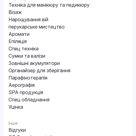
Техніка для манікюру та педикюру
Візаж
Нарощування вій
перукарське мистецтво
Аромати
Епіляція
Спец техніка
Сумки та валізи
Зовнішні акумулятори
Органайзер для зберігання
Парафінотерапія
Аерографія
SPA продукція
Спец обладнання
Уцінка
Інше
Відгуки