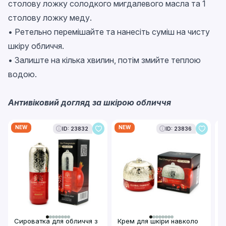
столову ложку солодкого мигдалевого масла та 1
столову ложку меду.
• Ретельно перемішайте та нанесіть суміш на чисту
шкіру обличчя.
• Залиште на кілька хвилин, потім змийте теплою
водою.
Антивіковий догляд за шкірою обличчя
NEW
NEW
N
ID: 23832
ID: 23836
Б
Сироватка для обличчя з
Крем для шкіри навколо
Н