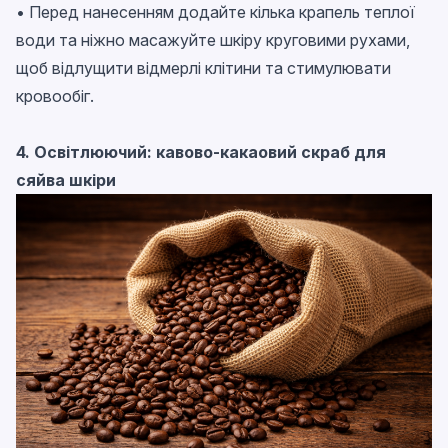
• Перед нанесенням додайте кілька крапель теплої
води та ніжно масажуйте шкіру круговими рухами,
щоб відлущити відмерлі клітини та стимулювати
кровообіг.
4. Освітлюючий: кавово-какаовий скраб для
сяйва шкіри