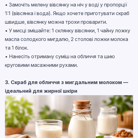
• Замочіть мелену вівсянку на ніч у воді у пропорції
1:1 (вівсянка і вода). Якщо хочете приготувати скраб
швидше, вівсянку можна трохи проварити.
• У мисці змішайте: 1 склянку вівсянки, 1 чайну ложку
масла солодкого мигдалю, 2 столові ложки молока
та 1 білок.
• Нанесіть отриману суміш на обличчя та шию
круговими масажними рухами.
3. Скраб для обличчя з мигдальним молоком —
ідеальний для жирної шкіри