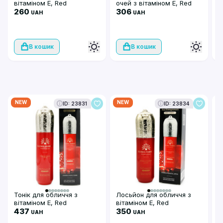
вітаміном E, Red
очей з вітаміном E, Red
з
Pomegranate ANTI-AGING,
260
Pomegranate ANTI-AGING,
306
P
2
UAH
UAH
50 мл
30 г
F
1
В кошик
В кошик
NEW
NEW
N
ID: 23831
ID: 23834
Тонік для обличчя з
Лосьйон для обличчя з
О
вітаміном Е, Red
вітаміном E, Red
в
Pomegranate ANTI-AGING
437
Pomegranate ANTI-AGING,
350
P
UAH
UAH
120 мл
100 мл
1