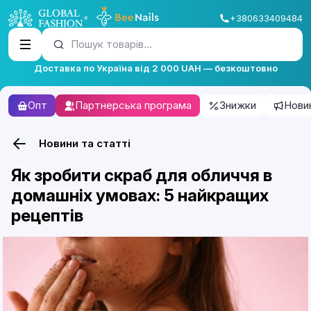
+380633409484
Пошук товарів...
Доставка по Україна від 2 000 UAH — безкоштовно
Опт
Партнерська програма
Знижки
Нови
Новини та статті
Як зробити скраб для обличчя в
домашніх умовах: 5 найкращих
рецептів