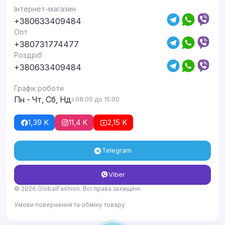
Інтернет-магазин
+380633409484
Опт
+380731774477
Роздріб
+380633409484
Графік роботи
Пн - Чт, Сб, Нд
з 08:00 до 15:00
1,39 K
11,4 K
2,15 K
Telegram
Viber
© 2026 GlobalFashion. Всі права захищені.
Умови повернення та обміну товару