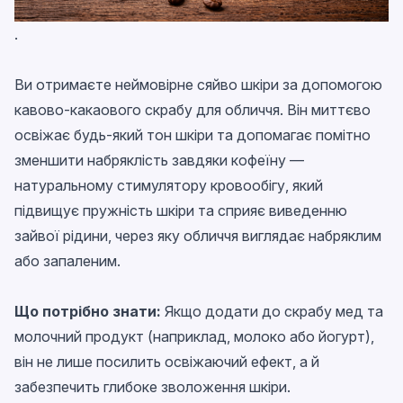
.
Ви отримаєте неймовірне сяйво шкіри за допомогою
кавово-какаового скрабу для обличчя. Він миттєво
освіжає будь-який тон шкіри та допомагає помітно
зменшити набряклість завдяки кофеїну —
натуральному стимулятору кровообігу, який
підвищує пружність шкіри та сприяє виведенню
зайвої рідини, через яку обличчя виглядає набряклим
або запаленим.
Що потрібно знати:
Якщо додати до скрабу мед та
молочний продукт (наприклад, молоко або йогурт),
він не лише посилить освіжаючий ефект, а й
забезпечить глибоке зволоження шкіри.