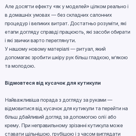
Але досягти ефекту «як у моделей» цілком реально і
в домашніх умовах — без складних салонних
процедур і великих витрат. Достатньо розуміти, які
етапи догляду справді працюють, які засоби обирати
і які звички варто переглянути.
У нашому новому матеріалі — ритуал, який
допомагає зробити шкіру рук більш гладкою, м’якою
та молодою.
Відмовтеся від кусачок для кутикули
Найважливіша порада з догляду за руками —
відмовитися від кусачок для кутикули та перейти на
більш дбайливий догляд за допомогою олії або
крему. При неправильному зрізанні кутикула може
ставати щільнішою, грубішою і з часом виглядати