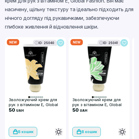
крем для рук з вітаміном Е, Global Fashion. Він має
насичену, щільну текстуру та ідеально підходить для
нічного догляду під рукавичками, забезпечуючи
глибоке живлення й відновлення шкіри.
NEW
NEW
N
ID: 25040
ID: 25041
Зволожуючий крем для
Зволожуючий крем для
З
рук з вітаміном Е, Global
рук з вітаміном Е, Global
р
Fashion, Gardenia
50
Fashion, Magnolia Flower
50
F
UAH
UAH
Fragrance, 30g
Fragrance, 30g
F
В кошик
В кошик