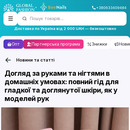
+380633409484
Пошук товарів...
Доставка по Україна від 2 000 UAH — безкоштовно
Опт
Партнерська програма
Знижки
Нови
Новини та статті
Догляд за руками та нігтями в
домашніх умовах: повний гід для
гладкої та доглянутої шкіри, як у
моделей рук