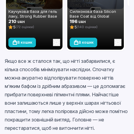
Каучукова база для гель
Силіконова база Silicon
лаку, Strong Rubber Base
Base Coat від Global
Coat Long Lasting, 15 мл,
210
Fashion, 12 мл
196
UAH
UAH
Global Fashion
5
5
(72 оцінки)
(140 оцінки)
В кошик
В кошик
Якщо все ж сталося так, що нігті забарвилися, є
кілька способів мінімізувати наслідки. Спочатку
можна акуратно відполірувати поверхню нігтів
м’яким бафом із дрібним абразивом — це допомагає
прибрати поверхневі пігментні плями. Найчастіше
вони залишаються лише у верхніх шарах нігтьової
пластини, тому легка поліровка дійсно може помітно
покращити зовнішній вигляд. Головне — не
перестаратися, щоб не витончити нігті.