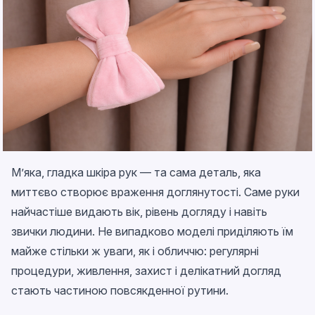
М’яка, гладка шкіра рук — та сама деталь, яка
миттєво створює враження доглянутості. Саме руки
найчастіше видають вік, рівень догляду і навіть
звички людини. Не випадково моделі приділяють їм
майже стільки ж уваги, як і обличчю: регулярні
процедури, живлення, захист і делікатний догляд
стають частиною повсякденної рутини.