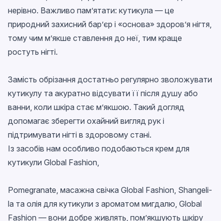
нерівно. Важливо пам’ятати: кутикула — це
природний захисний бар’єр і «основа» здоров’я нігтя,
тому чим м’якше ставлення до неї, тим краще
ростуть нігті.
Замість обрізання достатньо регулярно зволожувати
кутикулу та акуратно відсувати її після душу або
ванни, коли шкіра стає м’якшою. Такий догляд
допомагає зберегти охайний вигляд рук і
підтримувати нігті в здоровому стані.
Із засобів нам особливо подобаються крем для
кутикули Global Fashion,
Pomegranate, масажна свічка Global Fashion, Shangeli-
la та олія для кутикули з ароматом мигдалю, Global
Fashion — вони добре живлять, пом’якшують шкіру