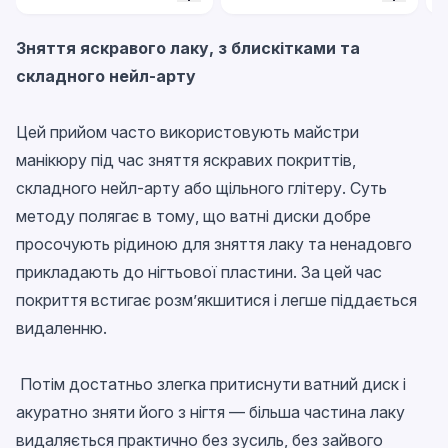
Зняття яскравого лаку, з блискітками та
складного нейл-арту
Цей прийом часто використовують майстри
манікюру під час зняття яскравих покриттів,
складного нейл-арту або щільного глітеру. Суть
методу полягає в тому, що ватні диски добре
просочують рідиною для зняття лаку та ненадовго
прикладають до нігтьової пластини. За цей час
покриття встигає розм’якшитися і легше піддається
видаленню.
Потім достатньо злегка притиснути ватний диск і
акуратно зняти його з нігтя — більша частина лаку
видаляється практично без зусиль, без зайвого