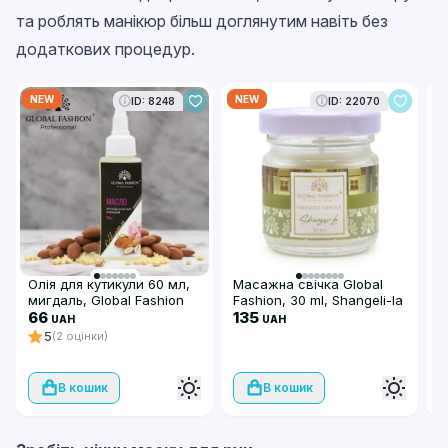
та роблять манікюр більш доглянутим навіть без
додаткових процедур.
NEW
NEW
N
ID: 8248
ID: 22070
Олія для кутикули 60 мл,
Масажна свічка Global
К
мигдаль, Global Fashion
Fashion, 30 ml, Shangeli-la
к
66
135
5
UAH
UAH
5
(2 оцінки)
В кошик
В кошик