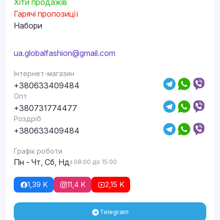
Хіти продажів
Гарячі пропозиції
Набори
ua.globalfashion@gmail.com
Інтернет-магазин
+380633409484
Опт
+380731774477
Роздріб
+380633409484
Графік роботи
Пн - Чт, Сб, Нд
з 08:00 до 15:00
1,39 K
11,4 K
2,15 K
Telegram