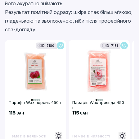
його акуратно знімають.
Результат помітний одразу: шкіра стає більш м’якою,
гладенькою та зволоженою, ніби після професійного
спа-догляду.
N
ID: 7180
ID: 7181
Парафін Wax персик 450 г
Парафін Wax троянда 450
Р
г
п
115
115
UAH
UAH
Немає в наявності
Немає в наявності