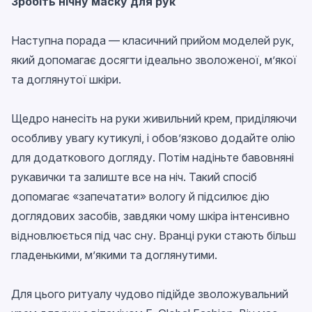
Зробіть нічну маску для рук
Наступна порада — класичний прийом моделей рук,
який допомагає досягти ідеально зволоженої, м’якої
та доглянутої шкіри.
Щедро нанесіть на руки живильний крем, приділяючи
особливу увагу кутикулі, і обов’язково додайте олію
для додаткового догляду. Потім надіньте бавовняні
рукавички та залиште все на ніч. Такий спосіб
допомагає «запечатати» вологу й підсилює дію
доглядових засобів, завдяки чому шкіра інтенсивно
відновлюється під час сну. Вранці руки стають більш
гладенькими, м’якими та доглянутими.
Для цього ритуалу чудово підійде зволожувальний