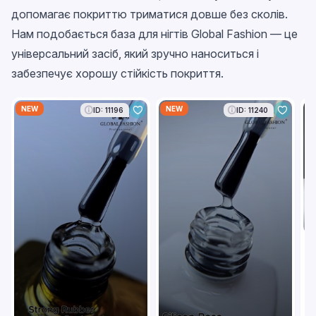
допомагає покриттю триматися довше без сколів.
Нам подобається база для нігтів Global Fashion — це
універсальний засіб, який зручно наноситься і
забезпечує хорошу стійкість покриття.
NEW
NEW
N
ID: 11196
ID: 11240
Б
F
C