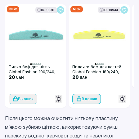
NEW
NEW
N
ID: 16911
ID: 18944
П
2
Пилка баф для нігтів
Пилочка баф для ногтей
Global Fashion 100/240,
Global Fashion 180/240,
green
20
yellow
20
UAH
UAH
В кошик
В кошик
Після цього можна очистити нігтьову пластину
м’якою зубною щіткою, використовуючи суміш
перекису водню, харчової соди та невеликої