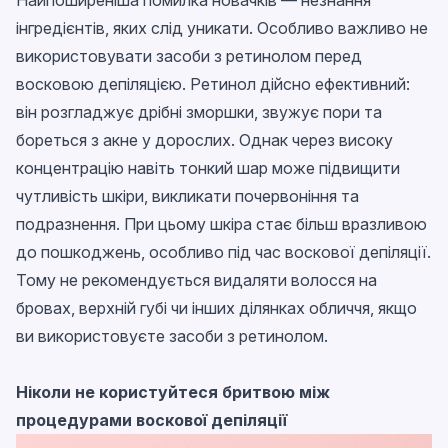
Найпоширеніша помилка новачків — незнання
інгредієнтів, яких слід уникати. Особливо важливо не
використовувати засоби з ретинолом перед
восковою депіляцією. Ретинол дійсно ефективний:
він розгладжує дрібні зморшки, звужує пори та
бореться з акне у дорослих. Однак через високу
концентрацію навіть тонкий шар може підвищити
чутливість шкіри, викликати почервоніння та
подразнення. При цьому шкіра стає більш вразливою
до пошкоджень, особливо під час воскової депіляції.
Тому не рекомендується видаляти волосся на
бровах, верхній губі чи інших ділянках обличчя, якщо
ви використовуєте засоби з ретинолом.
Ніколи не користуйтеся бритвою між
процедурами воскової депіляції