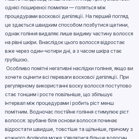
однієї поширеної помилки — голяться між
процедурами воскової депіляції. На перший погляд
це здається швидким способом позбутися щетини,
однак гоління видаляє лише видиму частину волосся
на рівні шкіри. Внаслідок цього волосся відростає
вже через один–чотири дні, а з часом шкіра стає
грубішою.
Особливо помітні негативні наслідки гоління, якщо ви
хочете оцінити всі переваги воскової депіляції. При
регулярному використанні воску волосся поступово
стає тоншим і росте повільніше, що збільшує
інтервал між процедурами і робить ріст менш
помітним. Водночас постійне гоління стимулює ріст
волосся: зрубане біля основи волосся починає
відростати швидше, товстіше та щільніше, причому з
кожного фолікула може з’являтися більше волосин.