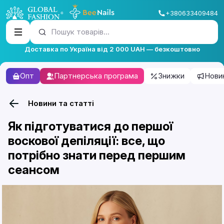
+380633409484
Пошук товарів...
Доставка по Україна від 2 000 UAH — безкоштовно
Опт
Партнерська програма
Знижки
Нови
Новини та статті
Як підготуватися до першої
воскової депіляції: все, що
потрібно знати перед першим
сеансом