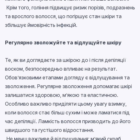
Крім того, гоління підвищує ризик порізів, подразнень
та врослого волосся, що погіршує стан шкіри та
збільшує ймовірність інфекцій.
Регулярно зволожуйте та відлущуйте шкіру
Те, як ви доглядаєте за шкірою до і після депіляції
воском, безпосередньо впливає на результат.
Обов’язковими етапами догляду є відлущування та
зволоження. Регулярне зволоження допомагає шкірі
залишатися здоровою, м’якою та еластичною.
Особливо важливо приділяти цьому увагу взимку,
коли волосся стає більш сухим і може ламатися під
час депіляції. Ламкість волосся призводить до його
швидшого та густішого відростання.
Не менш важливе й відлущування: м’який скраб