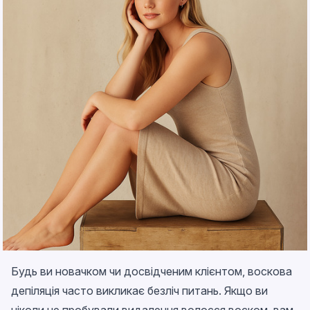
Будь ви новачком чи досвідченим клієнтом, воскова
депіляція часто викликає безліч питань. Якщо ви