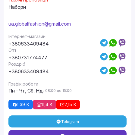
Набори
ua.globalfashion@gmail.com
Інтернет-магазин
+380633409484
Опт
+380731774477
Роздріб
+380633409484
Графік роботи
Пн - Чт, Сб, Нд
з 08:00 до 15:00
1,39 K
11,4 K
2,15 K
Telegram