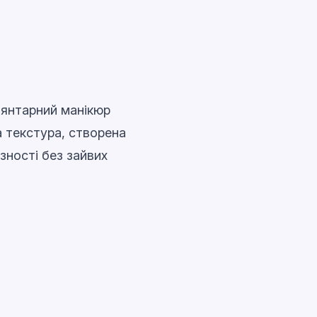
 янтарний манікюр
а текстура, створена
зності без зайвих