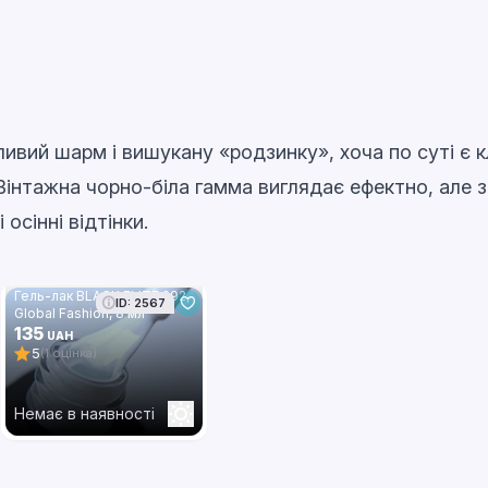
ивий шарм і вишукану «родзинку», хоча по суті є
Вінтажна чорно-біла гамма виглядає ефектно, але з
 осінні відтінки.
Гель-лак BLACK ELITE 292,
ID: 2567
Global Fashion, 8 мл
135
UAH
5
(1 оцінка)
Немає в наявності