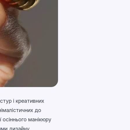
кстур і креативних
німалістичних до
ї осіннього манікюру
ями дизайну.