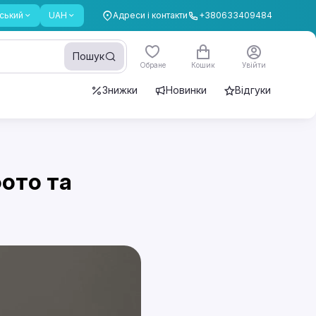
ський
UAH
Адреси і контакти
+380633409484
Пошук
Обране
Кошик
Увійти
Знижки
Новинки
Відгуки
фото та