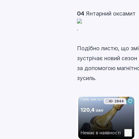
04
Янтарний оксамит
.
Подібно листю, що змі
зустрічає новий сезон 
за допомогою магнітно
зусиль.
Гель лак котяче око 19
ID: 2844
120,4
UAH
Немає в наявності