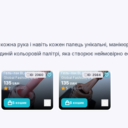
ожна рука і навіть кожен палець унікальні, манікюр
диній кольоровій палітрі, яка створює неймовірно 
Гель-лак BLACK ELITE 062,
Гель-лак BLACK ELITE 306,
ID: 2360
ID: 2564
Global Fashion, 8 мл
Global Fashion, 8 мл
135
135
UAH
UAH
2
5
(1 оцінка)
(1 оцінка)
В кошик
В кошик