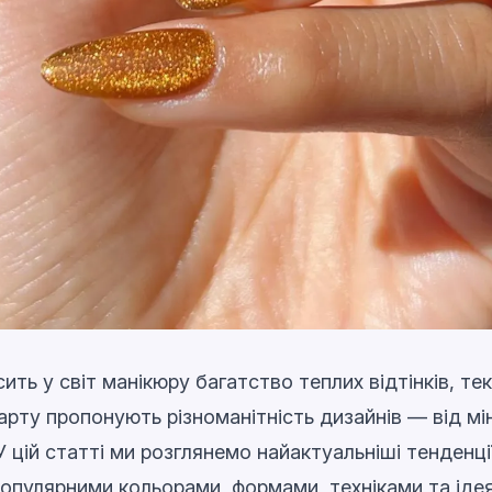
ить у світ манікюру багатство теплих відтінків, те
арту пропонують різноманітність дизайнів — від мі
У цій статті ми розглянемо найактуальніші тенденці
популярними кольорами, формами, техніками та іде