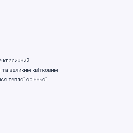
е класичний
 та великим квітковим
я теплої осінньої