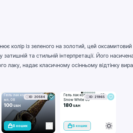
нює колір із зеленого на золотий, цей оксамитовий
у затишній та стильній інтерпретації. Його насичен
го лаку, надає класичному осінньому відтінку вира
Гель лак котяче око Fairy 8
Гель лак котяче око 3D
ID: 20584
ID: 21965
мл, 08
Snow White 05
100
180
UAH
UAH
В кошик
В кошик