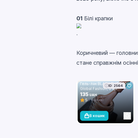
01
Білі крапки
.
Коричневий — головний 
стане справжнім осінні
Гель-лак BLACK ELITE 306,
ID: 2564
Global Fashion, 8 мл
135
UAH
5
(1 оцінка)
В кошик