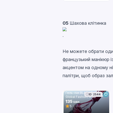
05
Шахова клітинка
.
Не можете обрати один
французький манікюр 
акцентом на одному ні
палітри, щоб образ за
Гель-лак BLACK ELITE 295,
ID: 2544
Global Fashion, 8 мл
135
UAH
5
(4 оцінки)