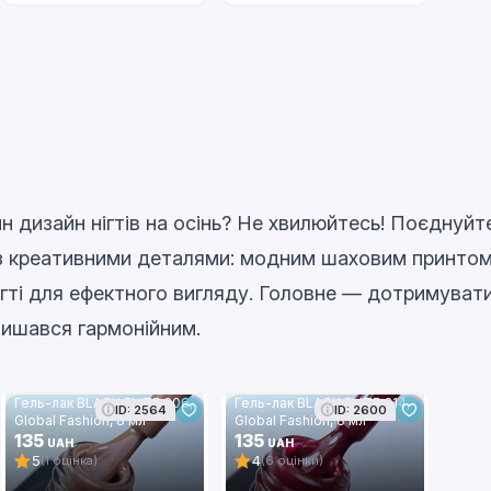
 дизайн нігтів на осінь? Не хвилюйтесь! Поєднуйт
із креативними деталями: модним шаховим принтом
гті для ефектного вигляду. Головне — дотримуватис
лишався гармонійним.
Гель-лак BLACK ELITE 306,
Гель-лак BLACK ELITE 314,
ID: 2564
ID: 2600
Global Fashion, 8 мл
Global Fashion, 8 мл
135
135
UAH
UAH
5
4
(1 оцінка)
(6 оцінки)