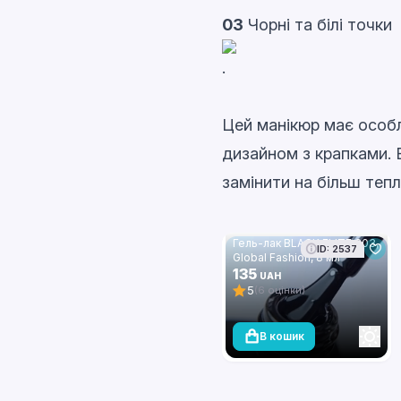
03
Чорні та білі точки
.
Цей манікюр має особл
дизайном з крапками. 
замінити на більш теплі
Гель-лак BLACK ELITE 303,
ID: 2537
Global Fashion, 8 мл
135
UAH
5
(6 оцінки)
В кошик