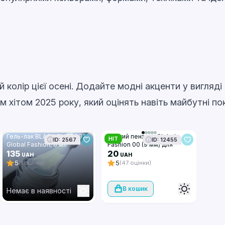
колір цієї осені. Додайте модні акценти у вигляді 
м хітом 2025 року, який оцінять навіть майбутні по
Гель-лак BLACK ELITE 292,
Тонкий пензель Global
HIT
ID: 2567
ID: 12455
Global Fashion, 8 мл
Fashion 00 (9 мм) для
135
малювання та дизайну
20
UAH
UAH
нігтів
5
5
(1 оцінка)
(47 оцінки)
В кошик
Немає в наявності