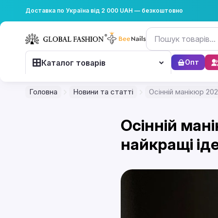
Доставка по Україна від 2 000 UAH — безкоштовно
Каталог товарів
Опт
Головна
Новини та статті
Осінній манікюр 202
Осінній мані
найкращі іде