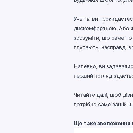
Уявіть: ви прокидаєтес
дискомфортною. Або ж
зрозуміти, що саме по
плутають, насправді в
Напевно, ви задавалис
перший погляд здаєтьс
Читайте далі, щоб дізн
потрібно саме вашій шк
Що таке зволоження 