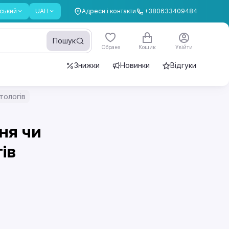
ський
UAH
Адреси і контакти
+380633409484
Пошук
Обране
Кошик
Увійти
Знижки
Новинки
Відгуки
тологів
ня чи
ів