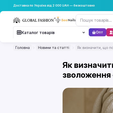
Доставка по Україна від 2 000 UAH — безкоштовно
Каталог товарів
Опт
Головна
Новини та статті
Як визначити, що п
Як визначити
зволоження 