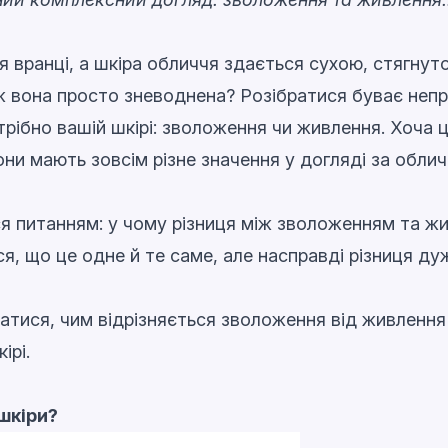
я вранці, а шкіра обличчя здається сухою, стягнут
 вона просто зневоднена? Розібратися буває непр
трібно вашій шкірі: зволоження чи живлення. Хоча 
они мають зовсім різне значення у догляді за облич
я питанням: у чому різниця між зволоженням та ж
я, що це одне й те саме, але насправді різниця ду
атися, чим відрізняється зволоження від живлення 
ірі.
шкіри?