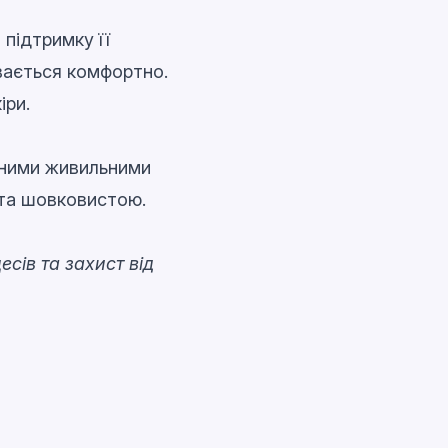
підтримку її
увається комфортно.
іри.
чними живильними
 та шовковистою.
есів та захист від