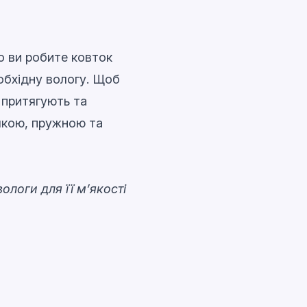
о ви робите ковток
обхідну вологу. Щоб
 притягують та
’якою, пружною та
логи для її м’якості