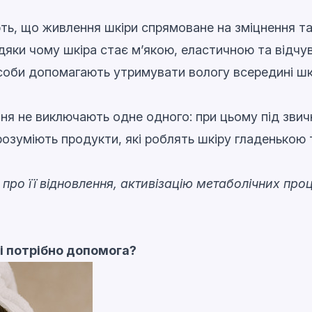
, що живлення шкіри спрямоване на зміцнення та 
вдяки чому шкіра стає м’якою, еластичною та відч
асоби допомагають утримувати вологу всередині шк
ня не виключають одне одного: при цьому під зви
озуміють продукти, які роблять шкіру гладенькою
про її відновлення, активізацію метаболічних проц
рі потрібно допомога?