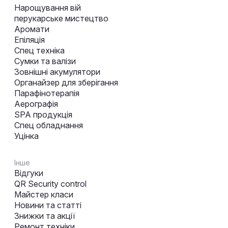
Нарощування вій
перукарське мистецтво
Аромати
Епіляція
Спец техніка
Сумки та валізи
Зовнішні акумулятори
Органайзер для зберігання
Парафінотерапія
Аерографія
SPA продукція
Спец обладнання
Уцінка
Інше
Відгуки
QR Security control
Майстер класи
Новини та статті
Знижки та акції
Ремонт техніки