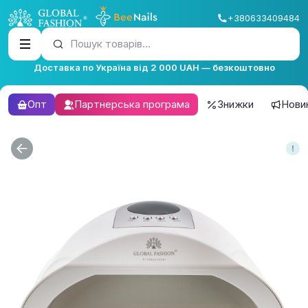
+380633409484
Пошук товарів...
Доставка по Україна від 2 000 UAH — безкоштовно
Опт
Партнерська програма
Знижки
Нови