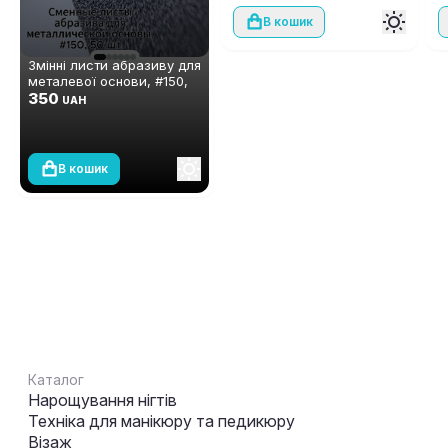
В кошик
Змінні листи абразиву для
металевої основи, #150,
50 шт.
350
UAH
В кошик
Каталог
Нарощування нігтів
Техніка для манікюру та педикюру
Візаж