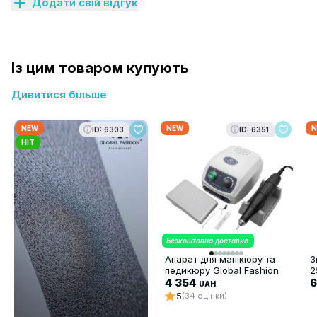
Додати свій відгук
Із цим товаром купують
Дивитися більше
NEW
NEW
N
ID: 6303
ID: 6351
HIT
Безкоштовна доставка
Апарат для манікюру та
З
педикюру Global Fashion
2
GF-119, 80 Вт, 45 000 об/
4 354
о
6
UAH
хв
д
5
(34 оцінки)