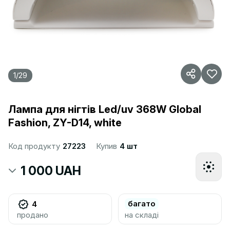
1
/
29
Лампа для нігтів Led/uv 368W Global
Fashion, ZY-D14, white
Код продукту
27223
Купив
4 шт
1 000 UAH
багато
4
продано
на складі