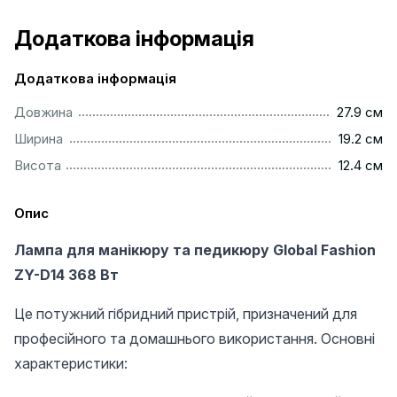
Додаткова інформація
Додаткова інформація
.............................................................................................
Довжина
27.9 см
..............................................................................................
Ширина
19.2 см
..............................................................................................
Висота
12.4 см
Опис
Лампа для манікюру та педикюру Global Fashion
ZY-D14 368 Bт
Це потужний гібридний пристрій, призначений для
професійного та домашнього використання. Основні
характеристики: