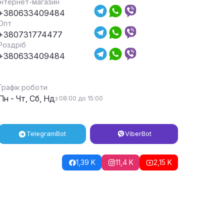
Інтернет-магазин
+380633409484
Опт
+380731774477
Роздріб
+380633409484
Графік роботи
Пн - Чт, Сб, Нд
з 08:00 до 15:00
Telegram
Bot
Viber
Bot
1,39 K
11,4 K
2,15 K