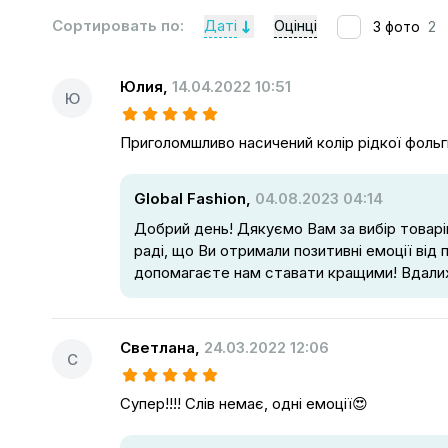
Сортировать по:
Даті
Оцінці
З фото
2
Юлия
,
14.04.2022 10:51
Ю
Приголомшливо насичений колір рідкої фольг
Global Fashion,
04.08.2023 04:14
Добрий день! Дякуємо Вам за вибір товарі
раді, що Ви отримали позитивні емоції від 
допомагаєте нам ставати кращими! Вдалих
Светлана
,
24.03.2022 12:06
С
Супер!!!! Слів немає, одні емоції😍