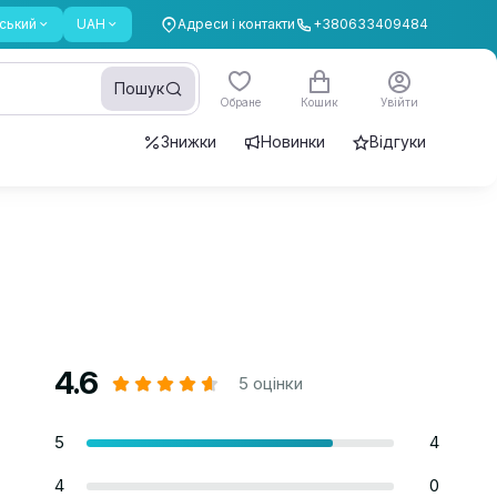
ський
UAH
Адреси і контакти
+380633409484
Пошук
Обране
Кошик
Увійти
Знижки
Новинки
Відгуки
4.6
5 оцінки
5
4
4
0