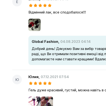
Е
Відмінний лак, все сподобалося!!!
Global Fashion,
04.08.2023 04:14
Добрий день! Дякуємо Вам за вибір товарі
раді, що Ви отримали позитивні емоції від 
допомагаєте нам ставати кращими! Вдалих
Юлия
,
07.12.2021 07:54
Ю
Гель дуже красивий, густий, можна навіть в