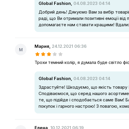
Global Fashion,
04.08.2023 04:14
Добрий день! Дякуємо Вам за вибір товарі
раді, що Ви отримали позитивні емоції від 
допомагаєте нам ставати кращими! Вдалих
Мария
,
24.12.2021 06:36
М
Трохи темний колір, я думала буде світло фі
Global Fashion,
04.08.2023 04:14
Здрастуйте! Шкодуємо, що якість товару 
Сподіваємося, що серед нашого асортиме
те, що підійде і сподобається саме Вам! 
покупок і гарного настрою! З повагою, кома
Елена
,
10.12.2021 06:19