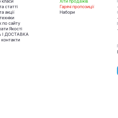
 класи
Хіти продажів
та статті
Гарячі пропозиції
а акції
Набори
техніки
к по сайту
кати Якості
 І ДОСТАВКА
і контакти