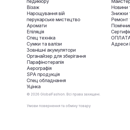
педикюру
Майстер
Візаж
Новини 
Нарощування вій
Знижки т
перукарське мистецтво
Ремонт 
Аромати
Помічни
Епіляція
Сертифі
Спец техніка
ОПЛАТА
Сумки та валізи
Адреси 
Зовнішні акумулятори
Органайзер для зберігання
Парафінотерапія
Аерографія
SPA продукція
Спец обладнання
Уцінка
© 2026 GlobalFashion. Всі права захищені.
Умови повернення та обміну товару