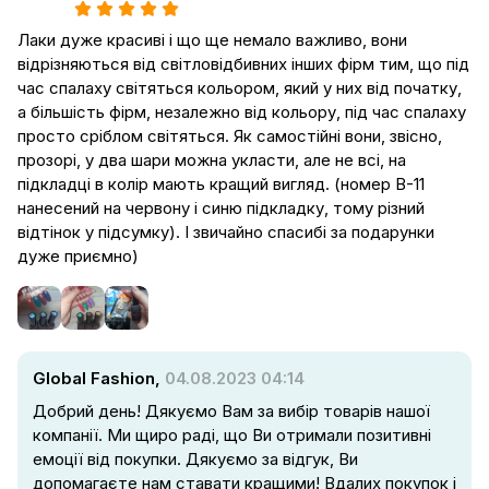
Лаки дуже красиві і що ще немало важливо, вони
відрізняються від світловідбивних інших фірм тим, що під
час спалаху світяться кольором, який у них від початку,
а більшість фірм, незалежно від кольору, під час спалаху
просто сріблом світяться. Як самостійні вони, звісно,
прозорі, у два шари можна укласти, але не всі, на
підкладці в колір мають кращий вигляд. (номер В-11
нанесений на червону і синю підкладку, тому різний
відтінок у підсумку). І звичайно спасибі за подарунки
дуже приємно)
Global Fashion,
04.08.2023 04:14
Добрий день! Дякуємо Вам за вибір товарів нашої
компанії. Ми щиро раді, що Ви отримали позитивні
емоції від покупки. Дякуємо за відгук, Ви
допомагаєте нам ставати кращими! Вдалих покупок і