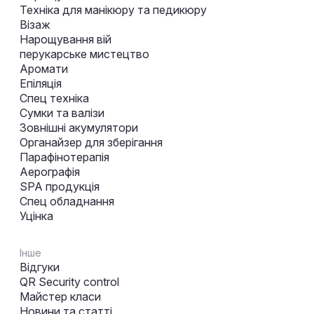
Техніка для манікюру та педикюру
Візаж
Нарощування вій
перукарське мистецтво
Аромати
Епіляція
Спец техніка
Сумки та валізи
Зовнішні акумулятори
Органайзер для зберігання
Парафінотерапія
Аерографія
SPA продукція
Спец обладнання
Уцінка
Інше
Відгуки
QR Security control
Майстер класи
Новини та статті