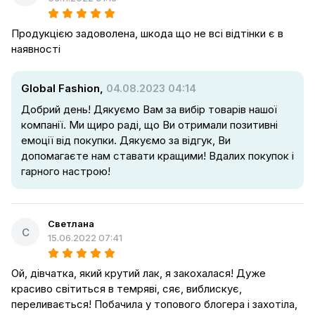
Продукцією задоволена, шкода що не всі відтінки є в
наявності
Global Fashion,
04.08.2023 04:14
Добрий день! Дякуємо Вам за вибір товарів нашої
компанії. Ми щиро раді, що Ви отримали позитивні
емоції від покупки. Дякуємо за відгук, Ви
допомагаєте нам ставати кращими! Вдалих покупок і
гарного настрою!
Светлана
С
15.06.2022 07:41
Ой, дівчатка, який крутий лак, я закохалася! Дуже
красиво світиться в темряві, сяє, виблискує,
переливається! Побачила у топового блогера і захотіла,