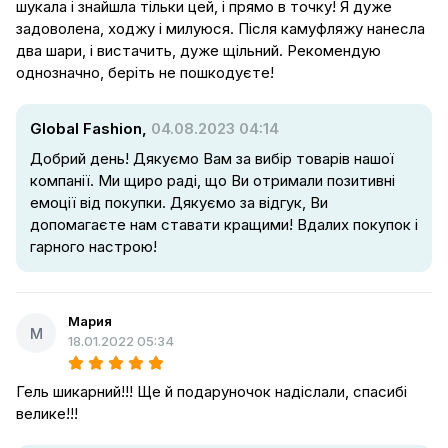
шукала і знайшла тільки цей, і прямо в точку! Я дуже
задоволена, ходжу і милуюся. Після камуфляжу нанесла
два шари, і вистачить, дуже щільний. Рекомендую
однозначно, беріть не пошкодуєте!
Global Fashion,
04.08.2023 04:14
Добрий день! Дякуємо Вам за вибір товарів нашої
компанії. Ми щиро раді, що Ви отримали позитивні
емоції від покупки. Дякуємо за відгук, Ви
допомагаєте нам ставати кращими! Вдалих покупок і
гарного настрою!
Мария
М
18.01.2022 05:34
Гель шикарний!!! Ще й подаруночок надіслали, спасибі
велике!!!