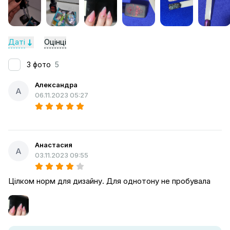
Даті
Оцінці
З фото
5
Александра
А
06.11.2023 05:27
Анастасия
А
03.11.2023 09:55
Цілком норм для дизайну. Для однотону не пробувала