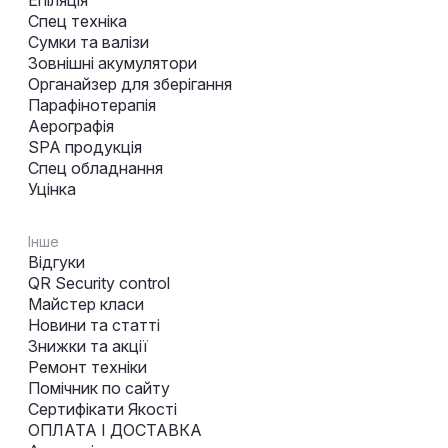
Епіляція
Спец техніка
Сумки та валізи
Зовнішні акумулятори
Органайзер для зберігання
Парафінотерапія
Аерографія
SPA продукція
Спец обладнання
Уцінка
Інше
Відгуки
QR Security control
Майстер класи
Новини та статті
Знижки та акції
Ремонт техніки
Помічник по сайту
Сертифікати Якості
ОПЛАТА І ДОСТАВКА