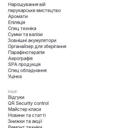
Нарощування вій
перукарське мистецтво
Аромати
Епіляція
Спец техніка
Сумки та валізи
Зовнішні акумулятори
Органайзер для зберігання
Парафінотерапія
Аерографія
SPA продукція
Спец обладнання
Уцінка
Інше
Відгуки
QR Security control
Майстер класи
Новини та статті
Знижки та акції
Ремонт техніки