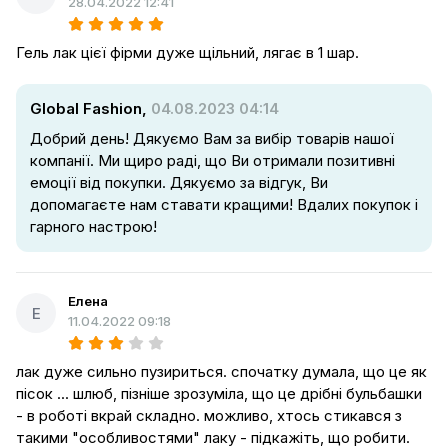
28.04.2022 12:41
Гель лак цієї фірми дуже щільний, лягає в 1 шар.
Global Fashion,
04.08.2023 04:14
Добрий день! Дякуємо Вам за вибір товарів нашої
компанії. Ми щиро раді, що Ви отримали позитивні
емоції від покупки. Дякуємо за відгук, Ви
допомагаєте нам ставати кращими! Вдалих покупок і
гарного настрою!
Елена
Е
11.04.2022 09:18
лак дуже сильно пузириться. спочатку думала, що це як
пісок ... шлюб, пізніше зрозуміла, що це дрібні бульбашки
- в роботі вкрай складно. можливо, хтось стикався з
такими "особливостями" лаку - підкажіть, що робити.