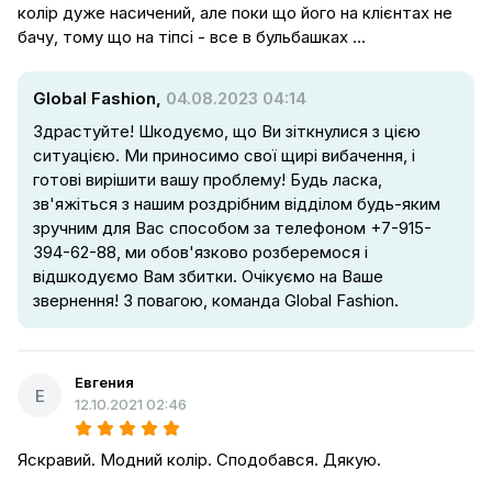
колір дуже насичений, але поки що його на клієнтах не
бачу, тому що на тіпсі - все в бульбашках ...
Global Fashion,
04.08.2023 04:14
Здрастуйте! Шкодуємо, що Ви зіткнулися з цією
ситуацією. Ми приносимо свої щирі вибачення, і
готові вирішити вашу проблему! Будь ласка,
зв'яжіться з нашим роздрібним відділом будь-яким
зручним для Вас способом за телефоном +7-915-
394-62-88, ми обов'язково розберемося і
відшкодуємо Вам збитки. Очікуємо на Ваше
звернення! З повагою, команда Global Fashion.
Евгения
Е
12.10.2021 02:46
Яскравий. Модний колір. Сподобався. Дякую.